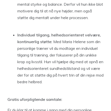
mental styrke og balance. Derfor vil hun ikke blot
motivere dig til at nå nye højder, men også
støtte dig mentalt under hele processen.
Individuel
t
ilgang,
helhedsorienteret velvæ
re,
k
ontinuerlig
s
t
ø
tte:
Med Maria Helene som din
personlige træner vil du modtage en individuel
tilgang til træning, der fokuserer på din unikke
krop og livsstil. Hun vil hjælpe dig med at opnå en
helhedsorienteret sundhedstilstand og vil være
der for at støtte dig på hvert trin af din rejse mod
bedre helbred.
Gratis uforpligtende s
amtale:
Er du klar til at komme i gang med din personlige