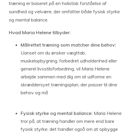
træning er baseret på en holistisk forståelse af
sundhed og velvære, der omfatter både fysisk styrke
og mental balance.
Hvad Maria Helene tilbyder:
M
å
lrettet
t
r
æ
ning som
matcher di
ne
b
ehov:
Uanset om du ønsker vægttab,
muskelopbygning, forbedret udholdenhed eller
generel livsstilsforbedring, vil Maria Helene
arbejde sammen med dig om at udforme en
skræddersyet træningsplan, der passer til dine
behov og må
Fysisk
s
tyrke og
m
ental
balance:
Maria Helene
tror på, at træning handler om mere end bare
fysisk styrke; det handler også om at opbygge